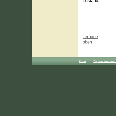
Zustand.
Termine
_______
oben
Home
Dagmar Kossmann H