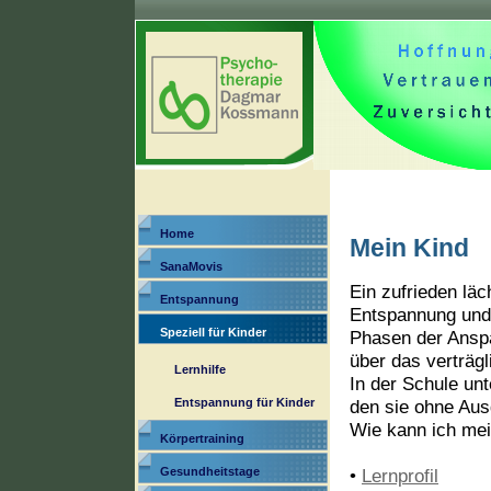
Home
Mein Kind
SanaMovis
Ein zufrieden läc
Entspannung
Entspannung und 
Speziell für Kinder
Phasen der Anspa
über das verträg
Lernhilfe
In der Schule unt
Entspannung für Kinder
den sie ohne Aus
Wie kann ich mei
Körpertraining
Gesundheitstage
•
Lernprofil